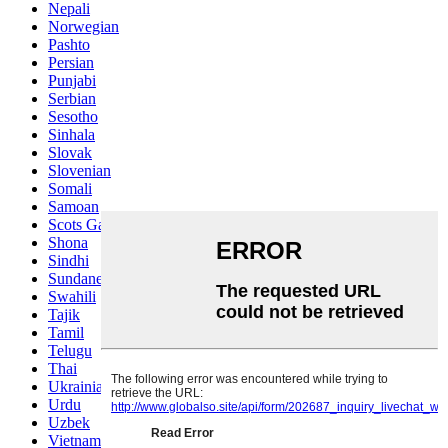
Nepali
Norwegian
Pashto
Persian
Punjabi
Serbian
Sesotho
Sinhala
Slovak
Slovenian
Somali
Samoan
Scots Gaelic
Shona
Sindhi
Sundanese
Swahili
Tajik
Tamil
Telugu
Thai
Ukrainian
Urdu
Uzbek
Vietnamese