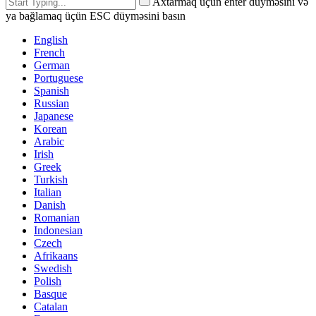
Axtarmaq üçün enter düyməsini və
ya bağlamaq üçün ESC düyməsini basın
English
French
German
Portuguese
Spanish
Russian
Japanese
Korean
Arabic
Irish
Greek
Turkish
Italian
Danish
Romanian
Indonesian
Czech
Afrikaans
Swedish
Polish
Basque
Catalan