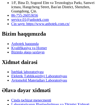
1/F, Bina D, Sogood Elm və Texnologiya Parkı, Sanwei
icması, Hangcheng Street, Bao'an District, Shenzhen,
Guangdong, Çin.
86-755-26053656
service.01@anbotek.com
Çin saytı: https://www.anbotek.com.cn/
Bizim haqqımızda
Anbotek haqqında
Kvalifikasiya və Horner
Bizimlə əlaqə saxlayın
Xidmət dairəsi
İstehlak laboratoriyası
Elektrik Təhlükəsizliyi Laboratoriyası
Avtomobil Materialları Laboratoriyası
Əlavə dəyər xidməti
Çində təchizat menecmenti
Laboratoriyanın Planlaşdırılması və Tikintisi Xidməti