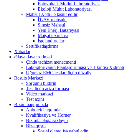
Fotovoltaik Modul Laboratoriyası
Ekoloji Mühit Laboratoriyası
Məhsul Xətti ilə təsnif edilir
İT/AV məhsulu
Simsiz Məhsul
Yeni Enerji Batareyası
Məişət texnikası
İşıqlandırıcılar
Sertifikatlaşdırma
Xəbərlər
Əlavə dəyər xidməti
Çində təchizat menecmenti
Laboratoriyanın Planlaşdırılması və Tikintisi Xidməti
Uğursuz EMC testləri üçün düzəliş
Resurs Mərkəzi
Sorğunu bildirin
Test üçün ərizə forması
Video mərkəzi
Test axını
Bizim haqqımızda
Anbotek haqqında
Kvalifikasiya və Horner
Bizimlə əlaqə saxlayın
Bizə qoşul
Sosial olaraq işə qəbul edin