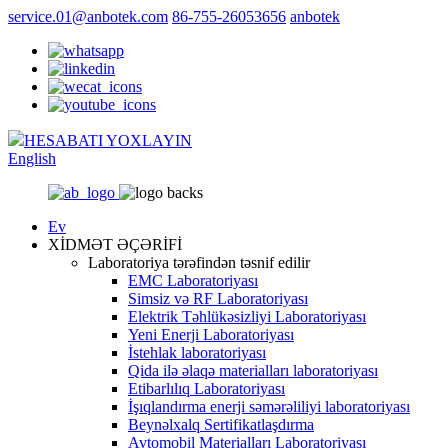
service.01@anbotek.com
86-755-26053656
anbotek
HESABATI YOXLAYIN
English
Ev
XİDMƏT ƏÇƏRİFİ
Laboratoriya tərəfindən təsnif edilir
EMC Laboratoriyası
Simsiz və RF Laboratoriyası
Elektrik Təhlükəsizliyi Laboratoriyası
Yeni Enerji Laboratoriyası
İstehlak laboratoriyası
Qida ilə əlaqə materialları laboratoriyası
Etibarlılıq Laboratoriyası
İşıqlandırma enerji səmərəliliyi laboratoriyası
Beynəlxalq Sertifikatlaşdırma
Avtomobil Materialları Laboratoriyası