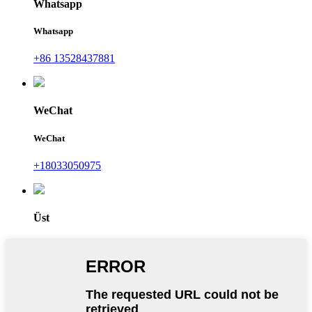
Whatsapp
Whatsapp
+86 13528437881
WeChat
WeChat
+18033050975
Üst