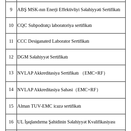
9
ABŞ MSK-nın Enerji Effektivliyi Səlahiyyəti Sertifikatı
10
CQC Subpodratçı laboratoriya sertifikatı
11
CCC Desiganated Laborator Sertifikatı
12
DGM Səlahiyyət Sertifikatı
13
NVLAP Akkreditasiya Sertifikatı （EMC+RF）
14
NVLAP Akkreditasiya Sahəsi（EMC+RF）
15
Alman TUV-EMC icazə sertifikatı
16
UL İşıqlandırma Şahidinin Səlahiyyət Kvalifikasiyası