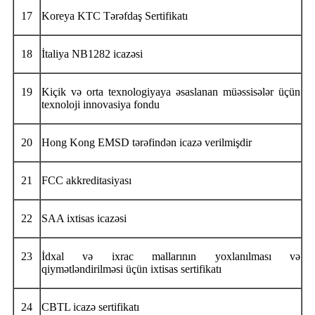
17
Koreya KTC Tərəfdaş Sertifikatı
18
İtaliya NB1282 icazəsi
19
Kiçik və orta texnologiyaya əsaslanan müəssisələr üçün
texnoloji innovasiya fondu
20
Hong Kong EMSD tərəfindən icazə verilmişdir
21
FCC akkreditasiyası
22
SAA ixtisas icazəsi
23
İdxal və ixrac mallarının yoxlanılması və
qiymətləndirilməsi üçün ixtisas sertifikatı
24
CBTL icazə sertifikatı