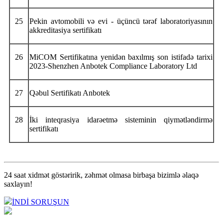
25
Pekin avtomobili və evi - üçüncü tərəf laboratoriyasının
akkreditasiya sertifikatı
26
MiCOM Sertifikatına yenidən baxılmış son istifadə tarixi
2023-Shenzhen Anbotek Compliance Laboratory Ltd
27
Qəbul Sertifikatı Anbotek
28
İki inteqrasiya idarəetmə sisteminin qiymətləndirmə
sertifikatı
24 saat xidmət göstəririk, zəhmət olmasa birbaşa bizimlə əlaqə
saxlayın!
İNDİ SORUŞUN